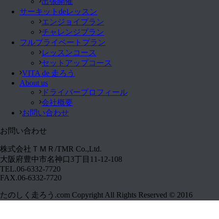
出張開催
サーキットdeレッスン
エンジョイプラン
チャレンジプラン
フルプライベートプラン
レッスンコース
セットアップコース
VITA de 走ろう
About us
ドライバープロフィール
会社概要
お問い合わせ
お問い合わせ
株式会社ＴＭＲ/TMR Co.,Ltd.
大阪府豊中市名神口3丁目11-12-108
TEL.06-6332-7720
FAX.06-6332-7720
たのしく走ろう.com Copyright All Rights Reserved © 2016